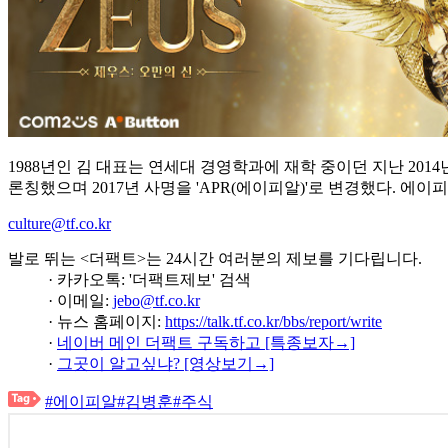
1988년인 김 대표는 연세대 경영학과에 재학 중이던 지난 201
론칭했으며 2017년 사명을 'APR(에이피알)'로 변경했다. 에이
culture@tf.co.kr
발로 뛰는 <더팩트>는 24시간 여러분의 제보를 기다립니다.
· 카카오톡: '더팩트제보' 검색
· 이메일:
jebo@tf.co.kr
· 뉴스 홈페이지:
https://talk.tf.co.kr/bbs/report/write
·
네이버 메인 더팩트 구독하고 [특종보자→]
·
그곳이 알고싶냐? [영상보기→]
#에이피알
#김병훈
#주식