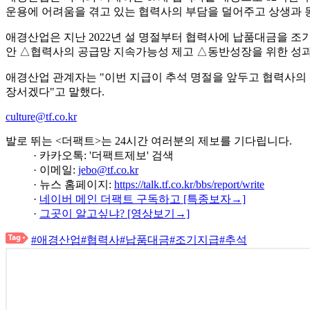
운용에 어려움을 겪고 있는 협력사의 부담을 덜어주고 상생과 
애경산업은 지난 2022년 설 명절부터 협력사에 납품대금을 조기
안 △협력사의 공급망 지속가능성 제고 △동반성장을 위한 성과
애경산업 관계자는 "이번 지급이 추석 명절을 앞두고 협력사의 
장서겠다"고 말했다.
culture@tf.co.kr
발로 뛰는 <더팩트>는 24시간 여러분의 제보를 기다립니다.
· 카카오톡: '더팩트제보' 검색
· 이메일:
jebo@tf.co.kr
· 뉴스 홈페이지:
https://talk.tf.co.kr/bbs/report/write
·
네이버 메인 더팩트 구독하고 [특종보자→]
·
그곳이 알고싶냐? [영상보기→]
#애경산업
#협력사
#납품대금
#조기지급
#추석