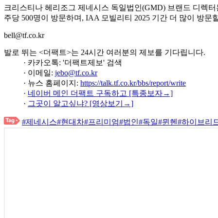
크리스티나 헤리조그 제네시스 독일법인(GMD) 브랜드 디렉터는
주당 500명이 방문하며, IAA 모빌리티 2025 기간 더 많이 방문
bell@tf.co.kr
발로 뛰는 <더팩트>는 24시간 여러분의 제보를 기다립니다.
· 카카오톡: '더팩트제보' 검색
· 이메일:
jebo@tf.co.kr
· 뉴스 홈페이지:
https://talk.tf.co.kr/bbs/report/write
·
네이버 메인 더팩트 구독하고 [특종보자→]
·
그곳이 알고싶냐? [영상보기→]
#제네시스
#현대차
#프리미엄
#법인
#독일
#뮌헨
#하이브리