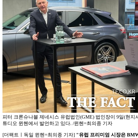
피터 크론슈나블 제네시스 유럽법인(GME) 법인장이 9일(현지시
튜디오 뮌헨에서 발언하고 있다. /뮌헨=최의종 기자
[더팩트ㅣ독일 뮌헨=최의종 기자]
"유럽 프리미엄 시장은 BMW