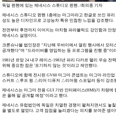
독일 뮌헨에 있는 제네시스 스튜디오 뮌헨. /최의종 기자
제네시스 스튜디오 뮌헨 1층에는 마그마라고 한글로 쓰인 유리 안
성도 높은 디자인으로 고성능차 특유 민첩한 느낌을 강조했다.
전면부터 후면까지 이어지는 아치형 파라볼릭도 강인함과 안정감
제네시스 설명이다.
크론슈나블 법인장은 "지난해 두바이에서 열린 행사에서 모터스포
공개했다"며 "드라이버를 영입하는 등 프로그램을 진행 중"이라
1981년 르망 24 내구 레이스·1983년 파리 다카르 랠리 
위해 중요한 점은 '포기하지 않는 것'이라고 제언했다.
스튜디오에 함께 전시된 GV60 마그마 콘셉트는 마그마 라인
스커트 △루프 윙 △리어 디퓨저 △리어윙 스포일러 등이 강조
제네시스는 마그마 전용 GUI 기반 인터페이스(HMI)가 차량에
은 올해 말 공개할 예정"이라고 했다.
제네시스 유럽법인에 독일은 치열한 경쟁이 펼쳐지면서도 놓칠 수
을 별도로 열었다. 고객 접점을 늘리겠다는 의지를 보여준 셈이