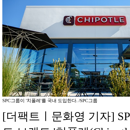
SPC그룹이 '치폴레'를 국내 도입한다. /SPC그룹
[더팩트ㅣ문화영 기자] S