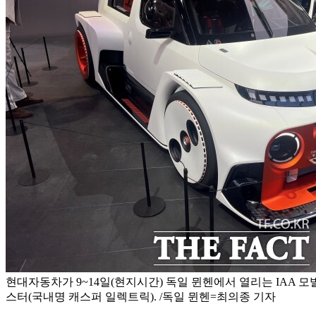
현대자동차가 9~14일(현지시간) 독일 뮌헨에서 열리는 IAA 모빌
스터(국내명 캐스퍼 일렉트릭). /독일 뮌헨=최의종 기자