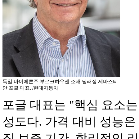
독일 바이에른주 부르크하우젠 소재 딜러점 세바스티
안 포글 대표. /현대자동차
포글 대표는 "핵심 요소는 
성도다. 가격 대비 성능은
질 보증 기간, 합리적인 