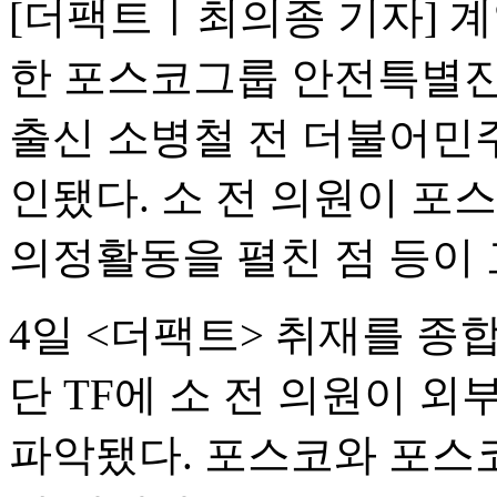
[더팩트ㅣ최의종 기자] 
한 포스코그룹 안전특별진
출신 소병철 전 더불어민
인됐다. 소 전 의원이 포
의정활동을 펼친 점 등이
4일 <더팩트> 취재를 
단 TF에 소 전 의원이 
파악됐다. 포스코와 포스