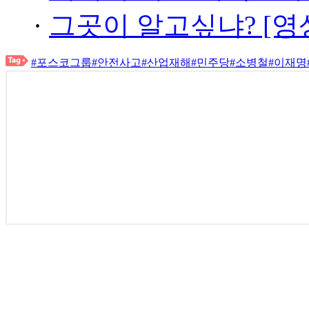
·
그곳이 알고싶냐? [영
#포스코그룹
#안전사고
#산업재해
#민주당
#소병철
#이재명