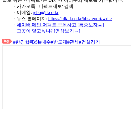
발로 뛰는 <더팩트>는 24시간 여러분의 제보를 기다립니다.
· 카카오톡: '더팩트제보' 검색
· 이메일:
jebo@tf.co.kr
· 뉴스 홈페이지:
https://talk.tf.co.kr/bbs/report/write
·
네이버 메인 더팩트 구독하고 [특종보자→]
·
그곳이 알고싶냐? [영상보기→]
#한경협
#BSI
#내수
#반도체
#관세
#건설경기