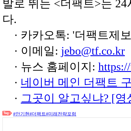
발로 뛰는 <더팩트>는 2
다.
· 카카오톡: '더팩트제보
· 이메일:
jebo@tf.co.kr
· 뉴스 홈페이지:
https:/
·
네이버 메인 더팩트 
·
그곳이 알고싶냐? [영
#안기현
#더팩트
#미래전략포럼