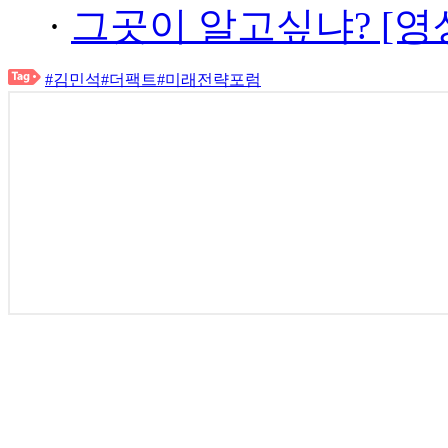
·
그곳이 알고싶냐? [영
#김민석
#더팩트
#미래전략포럼