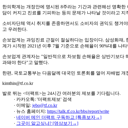
한의학계는 개정안에 명시된 8주라는 기간과 관련해선 명확한 이
담이 커지고 진료를 기피하는 등의 문제가 나타날 것이라고 지
소비자단체 역시 취지를 존중하면서도 소비자의 권익도 챙겨야 한
고 우려한다.
손보업계는 과잉진료 근절이 절실하다는 입장이다. 삼성화재, 현대해
계가 시작된 2021년 이후 7월 기준으로 손해율이 90%대를 나
손보업계 관계자는 "일반적으로 차보험 손해율은 상반기보다 하
과돼야 한다"고 말했다.
한편, 국토교통부는 다음달께 대국민 토론회를 열어 자배법 개
kimthin@tf.co.kr
발로 뛰는 <더팩트>는 24시간 여러분의 제보를 기다립니다.
· 카카오톡: '더팩트제보' 검색
· 이메일:
jebo@tf.co.kr
· 뉴스 홈페이지:
https://talk.tf.co.kr/bbs/report/write
·
네이버 메인 더팩트 구독하고 [특종보자→]
·
그곳이 알고싶냐? [영상보기→]