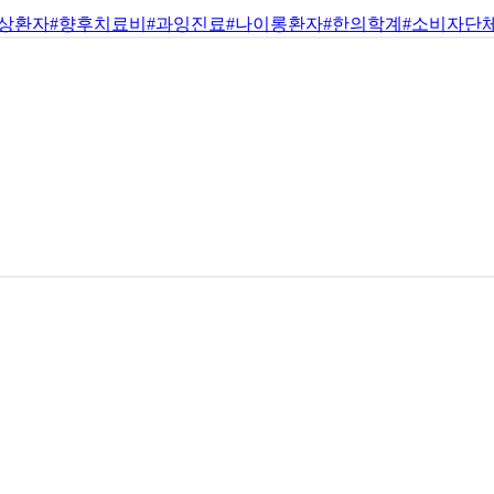
경상환자
#향후치료비
#과잉진료
#나이롱환자
#한의학계
#소비자단