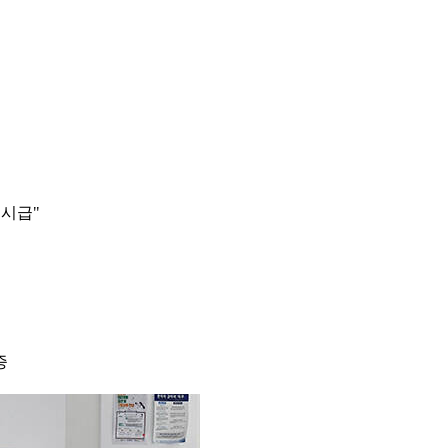
 시급"
증