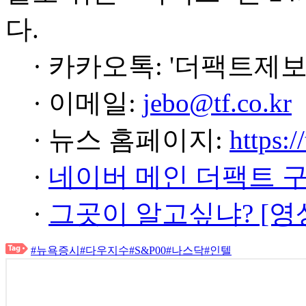
다.
· 카카오톡: '더팩트제보
· 이메일:
jebo@tf.co.kr
· 뉴스 홈페이지:
https:/
·
네이버 메인 더팩트 
·
그곳이 알고싶냐? [영
#뉴욕증시
#다우지수
#S&P00
#나스닥
#인텔