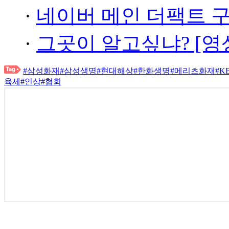
·
네이버 메인 더팩트 
·
그곳이 알고싶냐? [영
#삼성화재
#삼성생명
#현대해상
#한화생명
#메리츠화재
#
육세
#인상
#협회