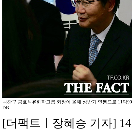
박찬구 금호석유화학그룹 회장이 올해 상반기 연봉으로 11억900
DB
[더팩트ㅣ장혜승 기자] 1