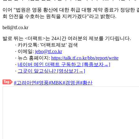
이어 "법원은 영풍 황산에 대한 취급 대행 계약 종료가 정당한
회 안전을 수호하는 원칙을 지켜가겠다"라고 밝혔다.
bell@tf.co.kr
발로 뛰는 <더팩트>는 24시간 여러분의 제보를 기다립니다.
· 카카오톡: '더팩트제보' 검색
· 이메일:
jebo@tf.co.kr
· 뉴스 홈페이지:
https://talk.tf.co.kr/bbs/report/write
·
네이버 메인 더팩트 구독하고 [특종보자→]
·
그곳이 알고싶냐? [영상보기→]
#고려아연
#영풍
#MBK
#경영권
#황산