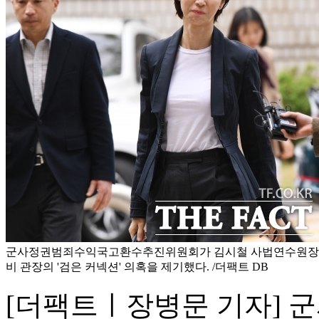
군사정권범죄수익국고환수추진위원회가 김시철 사법연수원장과
비 관장의 '검은 커넥션' 의혹을 제기했다. /더팩트 DB
[더팩트ㅣ장병문 기자]