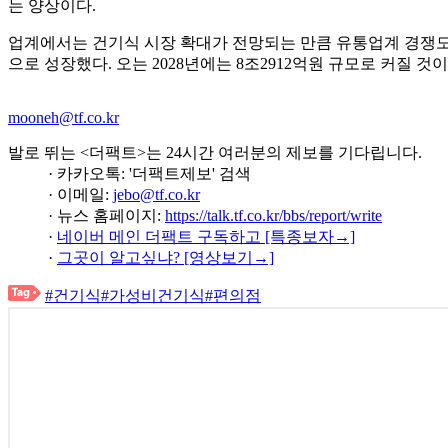
는 양상이다.
업계에서는 건기식 시장 확대가 전망되는 만큼 유통업계 경쟁도 치열
으로 성장했다. 오는 2028년에는 8조2912억원 규모로 커질 것
mooneh@tf.co.kr
발로 뛰는 <더팩트>는 24시간 여러분의 제보를 기다립니다.
· 카카오톡: '더팩트제보' 검색
· 이메일:
jebo@tf.co.kr
· 뉴스 홈페이지:
https://talk.tf.co.kr/bbs/report/write
·
네이버 메인 더팩트 구독하고 [특종보자→]
·
그곳이 알고싶냐? [영상보기→]
#건기식
#가성비건기식
#편의점