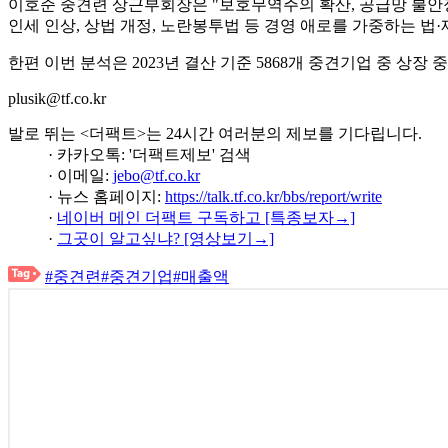
이호준 중견련 상근부회장은 "보호무역주의 확산, 공급망 불안정
인세 인상, 상법 개정, 노란봉투법 등 경영 애로를 가중하는 법
한편 이번 분석은 2023년 결산 기준 5868개 중견기업 중 상장
plusik@tf.co.kr
발로 뛰는 <더팩트>는 24시간 여러분의 제보를 기다립니다.
· 카카오톡: '더팩트제보' 검색
· 이메일:
jebo@tf.co.kr
· 뉴스 홈페이지:
https://talk.tf.co.kr/bbs/report/write
·
네이버 메인 더팩트 구독하고 [특종보자→]
·
그곳이 알고싶냐? [영상보기→]
#중견련
#중견기업
#매출액