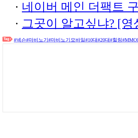
·
네이버 메인 더팩트 
·
그곳이 알고싶냐? [영
#넥슨
#마비노기
#마비노기모바일
#10대
#20대
#힐링
#MMO