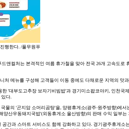
진행한다. /풀무원푸
드앤컬처는 본격적인 여름 휴가철을 맞아 전국 26개 고속도로 
처 메뉴를 구성해 고객들이 이동 중에도 다채로운 지역의 맛과 
한 '대부도고추장 보자기비빔밥'과 경기미소팝코야키, 인천국
 있다.
물의 '곤지암 소머리곰탕'을, 양평휴게소(광주·원주방향)에서는 
'해양산우동돼지국밥'(외동휴게소 울산방향)의 판매 수익 일부는
 공간과 스마트 서비스도 함께 강화하고 있다. 경기광주휴게소는