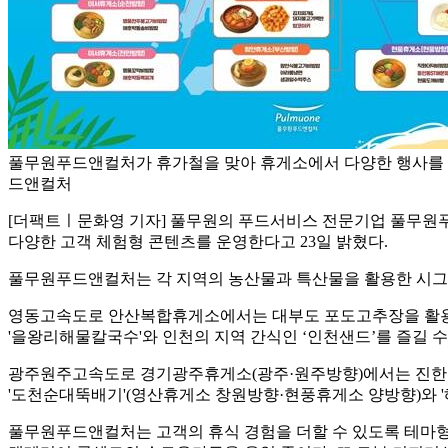
풀무원푸드앤컬처가 휴가철을 맞아 휴게소에서 다양한 행사를 
드앤컬처
[더팩트ㅣ문화영 기자] 풀무원의 푸드서비스 전문기업 풀무원푸
다양한 고객 체험형 콘텐츠를 운영한다고 23일 밝혔다.
풀무원푸드앤컬처는 각 지역의 농산물과 특산물을 활용한 시그니
영동고속도로 안산복합휴게소에서는 대부도 포도고추장을 활용
'을왕리해물칼국수'와 인천의 지역 간식인 ‘인천샌드’를 즐길 수
광주원주고속도로 경기광주휴게소(광주·원주방향)에서는 진한 국
'도천순대뚝배기'(영산휴게소 창원방향·현풍휴게소 양방향)와 
풀무원푸드앤컬처는 고객의 휴식 경험을 더할 수 있도록 테마형