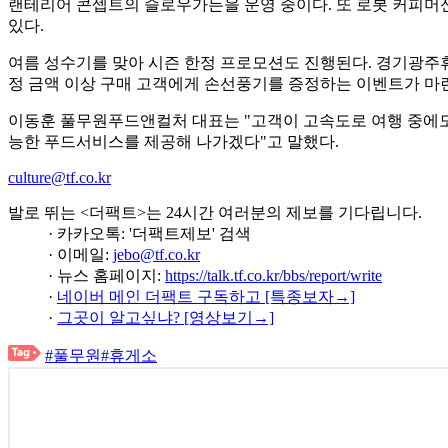
랜테리어 콘셉트의 슬로우가든을 운영 중이다. 또 로봇 커피머신
있다.
여름 성수기를 맞아 시즌 한정 프로모션도 진행된다. 경기광주휴
정 금액 이상 구매 고객에게 손선풍기를 증정하는 이벤트가 마
이동훈 풀무원푸드앤컬처 대표는 "고객이 고속도로 여행 중에도
능한 푸드서비스를 제공해 나가겠다"고 말했다.
culture@tf.co.kr
발로 뛰는 <더팩트>는 24시간 여러분의 제보를 기다립니다.
· 카카오톡: '더팩트제보' 검색
· 이메일:
jebo@tf.co.kr
· 뉴스 홈페이지:
https://talk.tf.co.kr/bbs/report/write
·
네이버 메인 더팩트 구독하고 [특종보자→]
·
그곳이 알고싶냐? [영상보기→]
#풀무원
#휴게소