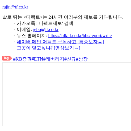
rajin@tf.co.kr
발로 뛰는 <더팩트>는 24시간 여러분의 제보를 기다립니다.
· 카카오톡: '더팩트제보' 검색
· 이메일:
jebo@tf.co.kr
· 뉴스 홈페이지:
https://talk.tf.co.kr/bbs/report/write
·
네이버 메인 더팩트 구독하고 [특종보자→]
·
그곳이 알고싶냐? [영상보기→]
#KB증권
#ETN
#레버리지
#신규
#상장