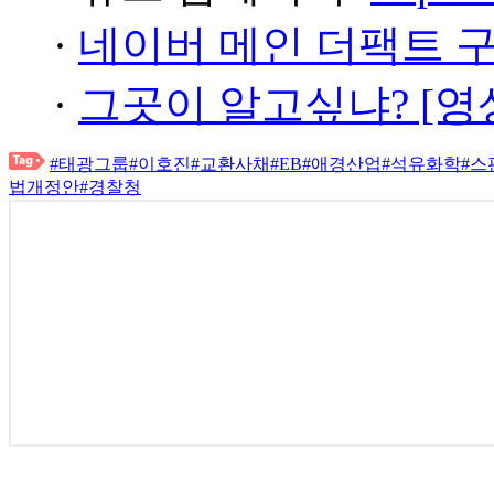
·
네이버 메인 더팩트 
·
그곳이 알고싶냐? [영
#태광그룹
#이호진
#교환사채
#EB
#애경산업
#석유화학
#스
법개정안
#경찰청