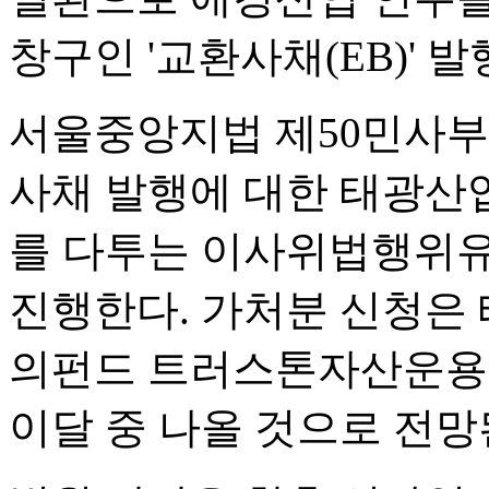
창구인 '교환사채(EB)' 
서울중앙지법 제50민사부
사채 발행에 대한 태광산
를 다투는 이사위법행위유
진행한다. 가처분 신청은
의펀드 트러스톤자산운용이
이달 중 나올 것으로 전망