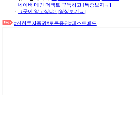
·
네이버 메인 더팩트 구독하고 [특종보자→]
·
그곳이 알고싶냐? [영상보기→]
#신한투자증권
#토큰증권
#테스트베드