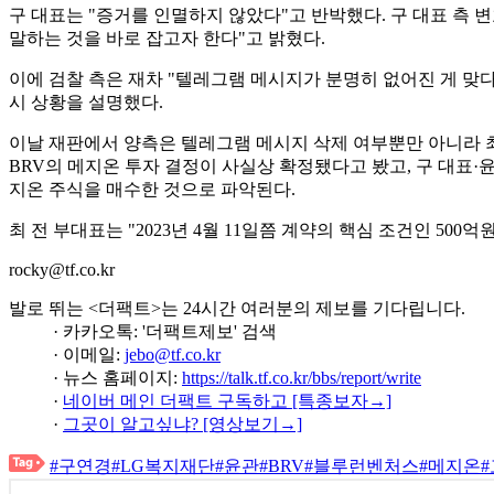
구 대표는 "증거를 인멸하지 않았다"고 반박했다. 구 대표 측
말하는 것을 바로 잡고자 한다"고 밝혔다.
이에 검찰 측은 재차 "텔레그램 메시지가 분명히 없어진 게 맞다
시 상황을 설명했다.
이날 재판에서 양측은 텔레그램 메시지 삭제 여부뿐만 아니라 최
BRV의 메지온 투자 결정이 사실상 확정됐다고 봤고, 구 대표·윤
지온 주식을 매수한 것으로 파악된다.
최 전 부대표는 "2023년 4월 11일쯤 계약의 핵심 조건인 50
rocky@tf.co.kr
발로 뛰는 <더팩트>는 24시간 여러분의 제보를 기다립니다.
· 카카오톡: '더팩트제보' 검색
· 이메일:
jebo@tf.co.kr
· 뉴스 홈페이지:
https://talk.tf.co.kr/bbs/report/write
·
네이버 메인 더팩트 구독하고 [특종보자→]
·
그곳이 알고싶냐? [영상보기→]
#구연경
#LG복지재단
#윤관
#BRV
#블루런벤처스
#메지온