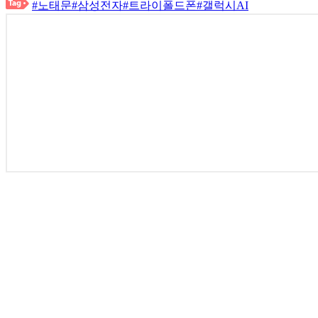
#노태문
#삼성전자
#트라이폴드폰
#갤럭시AI