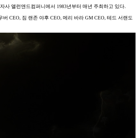
 투자사 앨런앤드컴퍼니에서 1983년부터 매년 주최하고 있다.
 CEO, 짐 랜존 야후 CEO, 메리 바라 GM CEO, 테드 서랜도