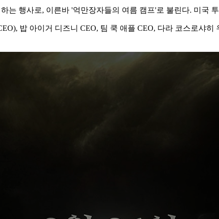
참석하는 행사로, 이른바 '억만장자들의 여름 캠프'로 불린다. 미국
 밥 아이거 디즈니 CEO, 팀 쿡 애플 CEO, 다라 코스로샤히 우버