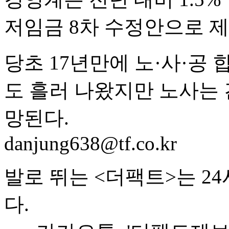
저임금 8차 수정안으로 
당초 17년만에 노·사·공
도 흘러 나왔지만 노사는 
망된다.
danjung638@tf.co.kr
발로 뛰는 <더팩트>는 2
다.