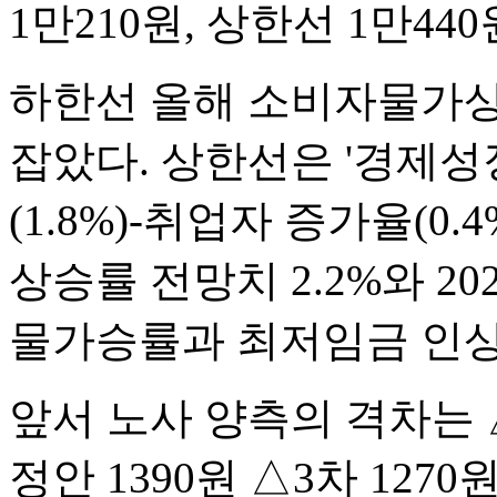
1만210원, 상한선 1만44
하한선 올해 소비자물가상승
잡았다. 상한선은 '경제성
(1.8%)-취업자 증가율(0.
상승률 전망치 2.2%와 20
물가승률과 최저임금 인상률
앞서 노사 양측의 격차는 △
정안 1390원 △3차 1270원