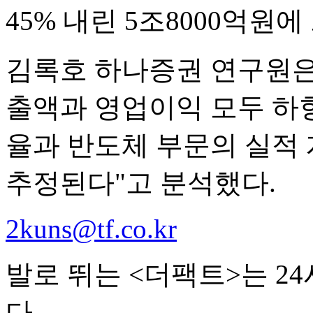
45% 내린 5조8000억원
김록호 하나증권 연구원은
출액과 영업이익 모두 하
율과 반도체 부문의 실적
추정된다"고 분석했다.
2kuns@tf.co.kr
발로 뛰는 <더팩트>는 2
다.