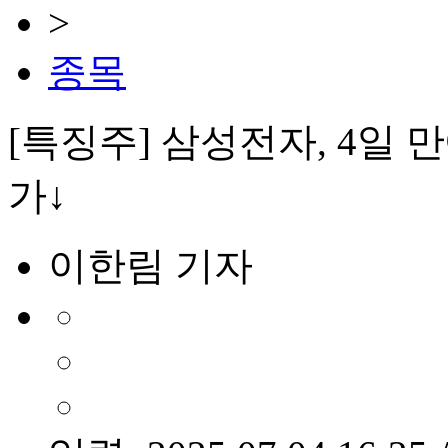
>
종목
[특징주] 삼성전자, 4일
가↓
이한림 기자