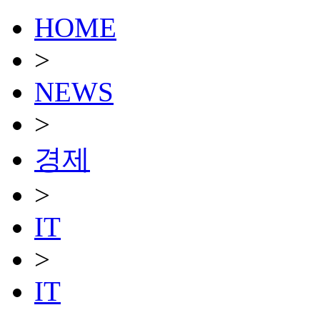
HOME
>
NEWS
>
경제
>
IT
>
IT