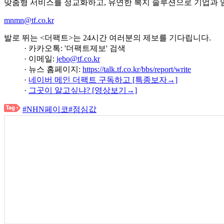
맞춤형 서비스를 정교화하고, 유연한 복지 솔루션으로 기업과 
mnmn@tf.co.kr
발로 뛰는 <더팩트>는 24시간 여러분의 제보를 기다립니다.
· 카카오톡: '더팩트제보' 검색
· 이메일:
jebo@tf.co.kr
· 뉴스 홈페이지:
https://talk.tf.co.kr/bbs/report/write
·
네이버 메인 더팩트 구독하고 [특종보자→]
·
그곳이 알고싶냐? [영상보기→]
#NHN페이코
#점심값