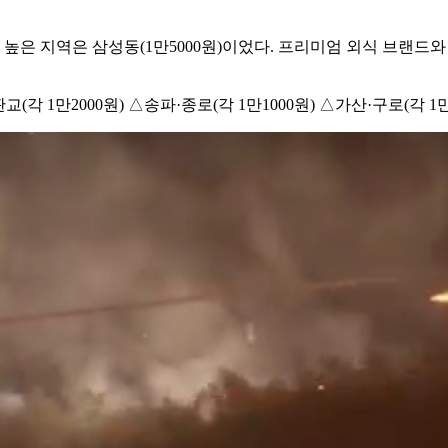
장 높은 지역은 삼성동(1만5000원)이었다. 프리미엄 외식 브랜
교(각 1만2000원) △송파·종로(각 1만1000원) △가산·구로(각 