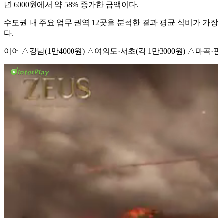
년 6000원에서 약 58% 증가한 금액이다.
수도권 내 주요 업무 권역 12곳을 분석한 결과 평균 식비가 가
다.
이어 △강남(1만4000원) △여의도·서초(각 1만3000원) △마곡·판