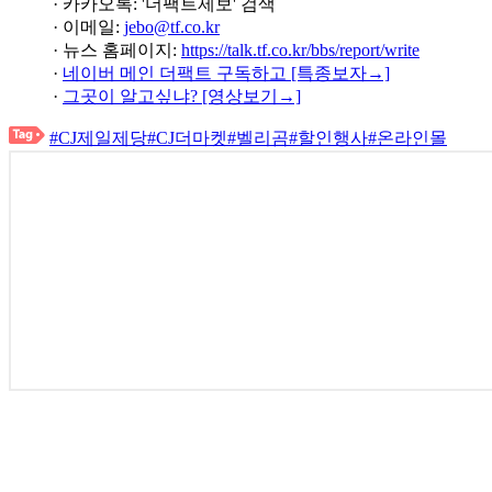
· 카카오톡: '더팩트제보' 검색
· 이메일:
jebo@tf.co.kr
· 뉴스 홈페이지:
https://talk.tf.co.kr/bbs/report/write
·
네이버 메인 더팩트 구독하고 [특종보자→]
·
그곳이 알고싶냐? [영상보기→]
#CJ제일제당
#CJ더마켓
#벨리곰
#할인행사
#온라인몰