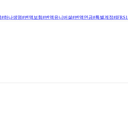
명
#하나생명
#변액보험
#변액유니버셜
#변액연금
#특별계정
#IFRS1