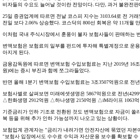
비자들의 수요도 늘어날 것이란 전망이다. 다만, 과거 불완전
25일 증권업계에 따르면 전날 코스피 지수는 3103.64로 전 거래일 
전일 보다 2.06% 상승했다. 코스닥의 800선 회복은 약 11개월 
이처럼 국내 주식시장에서 훈풍이 불자 보험사들이 판매하는 변
변액보험은 보험료의 일부를 펀드에 투자해 특별계정으로 운용하
아지게 된다.
금융감독원에 따르면 변액보험 수입보험료는 지난 2019년 16조434억원
원)에는 증시 부진과 함께 쪼그라들었다.
반면 올해 1분기 변액보험 수입보험료는 3조3507억원으로 전년 동기
보험사별로 살펴보면 미래에셋생명은 5867억원으로 전년(4299억
△한화생명 2912억원 △하나생명 2150억원 △iM라이프 106
기준금리가 인하 기조로 전환된 것도 변액보험으로 자금이 쏠리는
복 등을 위해 추가 인하 가능성까지 나오고 있는 상황이다.
보험업계 관계자는 "금리가 내려가면 안전자산에 묶였던 자본이
"보험사 입장에서도 수수료 수익과 자산운용 보수를 확보할 수