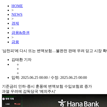
HOME
>
NEWS
>
경제
>
금융&증권
>
금융
'삼천피'에 다시 뜨는 변액보험…불완전 판매 우려 딛고 시장 
김태환 기자
입력: 2025.06.25 00:00 / 수정: 2025.06.25 00:00
기준금리 인하·증시 훈풍에 변액보험 수입보험료 증가
과열 우려에 감독당국 '예의주시'