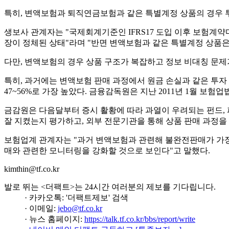
특히, 변액보험과 퇴직연금보험과 같은 특별계정 상품의 경우 
생보사 관계자는 "국제회계기준인 IFRS17 도입 이후 보험계
장이 정체된 상태"라며 "반면 변액보험과 같은 특별계정 상품은
다만, 변액보험의 경우 상품 구조가 복잡하고 정보 비대칭 문
특히, 과거에는 변액보험 판매 과정에서 원금 손실과 같은 투자 
47~56%로 가장 높았다. 금융감독원은 지난 2011년 1월 보
금감원은 다음달부터 증시 활황에 따라 과열이 우려되는 펀드,
잘 지켰는지 평가하고, 외부 전문기관을 통해 상품 판매 과정을
보험업계 관계자는 "과거 변액보험과 관련해 불완전판매가 가장
매와 관련한 모니터링을 강화할 것으로 보인다"고 말했다.
kimthin@tf.co.kr
발로 뛰는 <더팩트>는 24시간 여러분의 제보를 기다립니다.
· 카카오톡: '더팩트제보' 검색
· 이메일:
jebo@tf.co.kr
· 뉴스 홈페이지:
https://talk.tf.co.kr/bbs/report/write