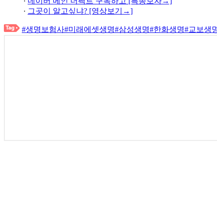
·
네이버 메인 더팩트 구독하고 [특종보자→]
·
그곳이 알고싶냐? [영상보기→]
#생명보험사
#미래에셋생명
#삼성생명
#한화생명
#교보생