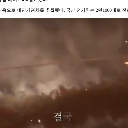
처음으로 내연기관차를 추월했다. 국산 전기차는 2만1000대로 전년 대