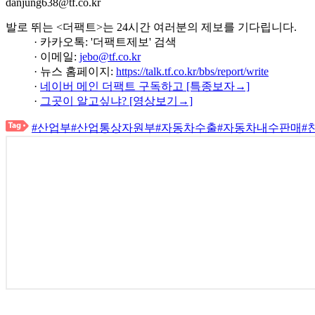
danjung638@tf.co.kr
발로 뛰는 <더팩트>는 24시간 여러분의 제보를 기다립니다.
· 카카오톡: '더팩트제보' 검색
· 이메일:
jebo@tf.co.kr
· 뉴스 홈페이지:
https://talk.tf.co.kr/bbs/report/write
·
네이버 메인 더팩트 구독하고 [특종보자→]
·
그곳이 알고싶냐? [영상보기→]
#산업부
#산업통상자원부
#자동차수출
#자동차내수판매
#