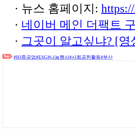
· 뉴스 홈페이지:
https:/
·
네이버 메인 더팩트 
·
그곳이 알고싶냐? [영
#HJ중공업
#ESG
#나눔행사
#사회공헌활동
#부산