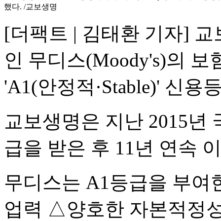
했다. /교보생명
[더팩트 | 김태환 기자]
인 무디스(Moody's)의
'A1(안정적·Stable)' 
교보생명은 지난 2015년
급을 받은 후 11년 연속 
무디스는 A1등급을 부여
업력 △양호한 자본적정성