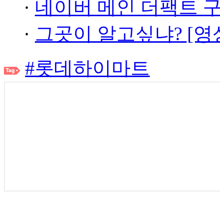
·
네이버 메인 더팩트 
·
그곳이 알고싶냐? [영
#롯데하이마트