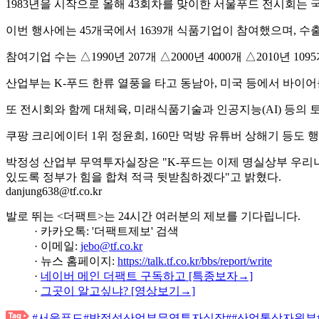
1983년을 시작으로 올해 43회차를 맞이한 서울푸드 전시회는 
이번 행사에는 45개국에서 1639개 식품기업이 참여했으며, 수출
참여기업 수는 △1990년 207개 △2000년 4000개 △2010년 1095
산업부는 K-푸드 한류 열풍을 타고 동남아, 미국 등에서 바이어를
또 전시회와 함께 대체육, 미래식품기술과 인공지능(AI) 등의 
쿠팡 크리에이터 1위 정윤희, 160만 먹방 유튜버 상해기 등도
박정성 산업부 무역투자실장은 "K-푸드는 이제 명실상부 우리
있도록 정부가 힘을 합쳐 적극 뒷받침하겠다"고 밝혔다.
danjung638@tf.co.kr
발로 뛰는 <더팩트>는 24시간 여러분의 제보를 기다립니다.
· 카카오톡: '더팩트제보' 검색
· 이메일:
jebo@tf.co.kr
· 뉴스 홈페이지:
https://talk.tf.co.kr/bbs/report/write
·
네이버 메인 더팩트 구독하고 [특종보자→]
·
그곳이 알고싶냐? [영상보기→]
#서울푸드
#박정성산업부무역투자실장
#
#산업통상자원부