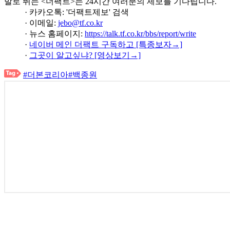
발로 뛰는 <더팩트>는 24시간 여러분의 제보를 기다립니다.
· 카카오톡: '더팩트제보' 검색
· 이메일:
jebo@tf.co.kr
· 뉴스 홈페이지:
https://talk.tf.co.kr/bbs/report/write
·
네이버 메인 더팩트 구독하고 [특종보자→]
·
그곳이 알고싶냐? [영상보기→]
#더본코리아
#백종원