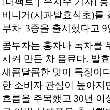
[더팩트｜우지수 기자] 
비니거(사과발효식초)를 결
부차' 3종을 출시했다고 9
콤부차는 홍차나 녹차를 
시켜 만든 차 음료다. 발
새콤달콤한 맛이 특징이다
한 소비자 관심이 높아지
흐름을 주목했고 30년 이