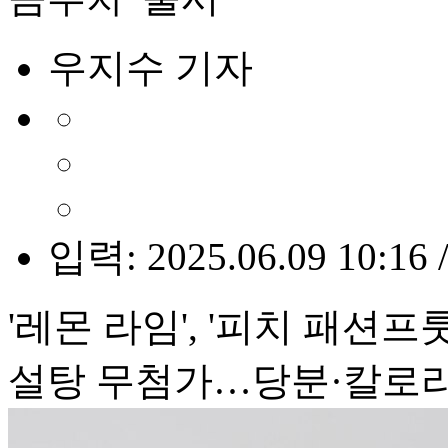
우지수 기자
입력: 2025.06.09 10:16 
'레몬 라임', '피치 패션프룻
설탕 무첨가…당분·칼로리