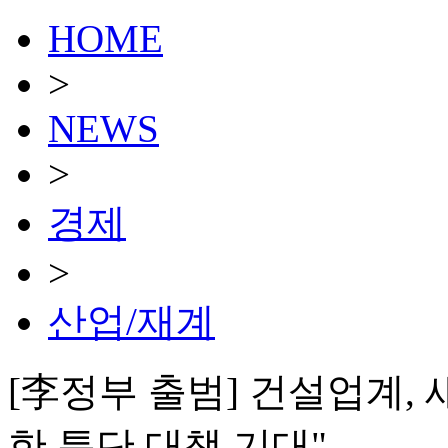
HOME
>
NEWS
>
경제
>
산업/재계
[李정부 출범] 건설업계,
한 특단 대책 기대"