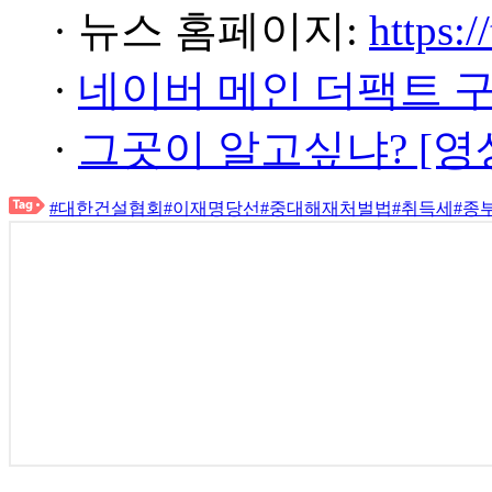
· 뉴스 홈페이지:
https:/
·
네이버 메인 더팩트 
·
그곳이 알고싶냐? [영
#대한건설협회
#이재명당선
#중대해재처벌법
#취득세
#종