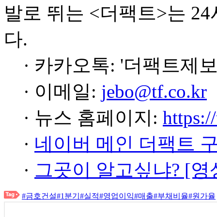
발로 뛰는 <더팩트>는 2
다.
· 카카오톡: '더팩트제보
· 이메일:
jebo@tf.co.kr
· 뉴스 홈페이지:
https:/
·
네이버 메인 더팩트 
·
그곳이 알고싶냐? [영
#금호건설
#1분기
#실적
#영업이익
#매출
#부채비율
#원가율