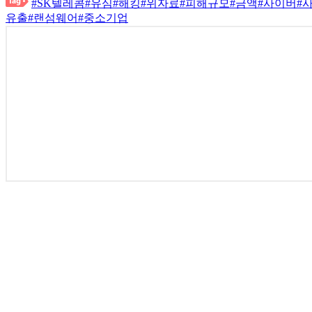
#SK텔레콤
#유심
#해킹
#위자료
#피해규모
#금액
#사이버
#
유출
#랜섬웨어
#중소기업