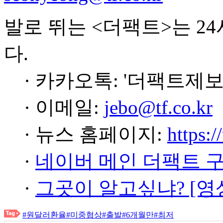
발로 뛰는 <더팩트>는 2
다.
· 카카오톡: '더팩트제보
· 이메일:
jebo@tf.co.kr
· 뉴스 홈페이지:
https:/
·
네이버 메인 더팩트 
·
그곳이 알고싶냐? [영
#원달러환율
#미중협상
#출발
#6개월만
#최저