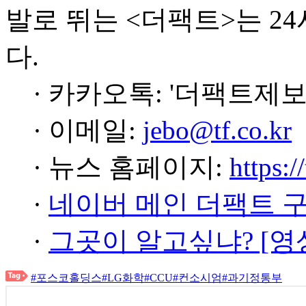
발로 뛰는 <더팩트>는 2
다.
· 카카오톡: '더팩트제보
· 이메일:
jebo@tf.co.kr
· 뉴스 홈페이지:
https:/
·
네이버 메인 더팩트 
·
그곳이 알고싶냐? [영
#포스코홀딩스
#LG화학
#CCU
#컨소시엄
#과기정통부