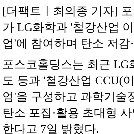
[더팩트ㅣ최의종 기자] 
가 LG화학과 '철강산업 
업'에 참여하며 탄소 저감
포스코홀딩스는 최근 LG
도 등과 '철강산업 CCU
엄'을 구성하고 과학기술
탄소 포집·활용 초대형 사
한다고 7일 밝혔다.