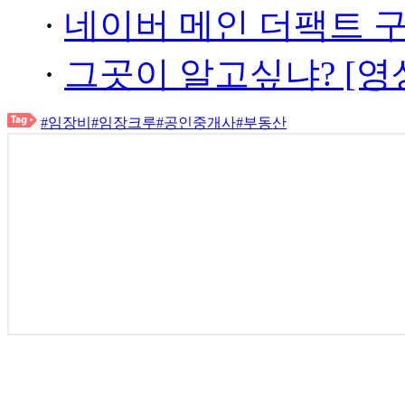
·
네이버 메인 더팩트 
·
그곳이 알고싶냐? [영
#임장비
#임장크루
#공인중개사
#부동산