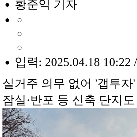
황준익 기자
입력: 2025.04.18 10:22 
실거주 의무 없어 '갭투자
잠실·반포 등 신축 단지도