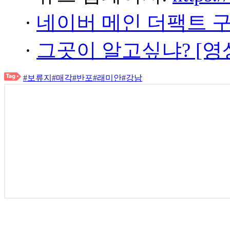
·
네이버 메인 더팩트 
·
그곳이 알고싶냐? [영
#보류지
#매각
#반포
#래미안
#강남