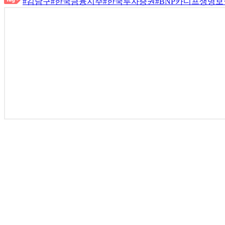
#김남구
#한국금융지주
#한국투자증권
#BNP카디프생명보