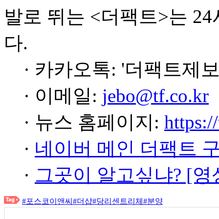
발로 뛰는 <더팩트>는 2
다.
· 카카오톡: '더팩트제보
· 이메일:
jebo@tf.co.kr
· 뉴스 홈페이지:
https:/
·
네이버 메인 더팩트 
·
그곳이 알고싶냐? [영
#포스코이앤씨
#더샵
#당리센트리체
#분양