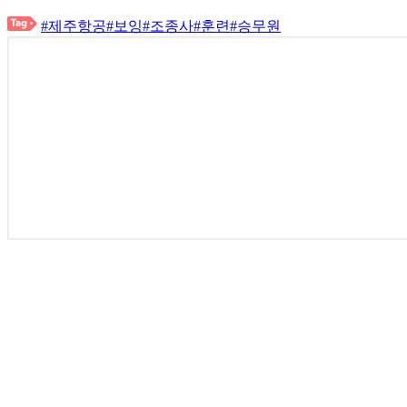
#제주항공
#보잉
#조종사
#훈련
#승무원