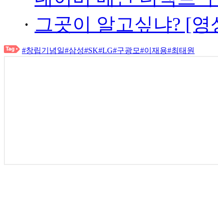
·
그곳이 알고싶냐? [영
#창립기념일
#삼성
#SK
#LG
#구광모
#이재용
#최태원