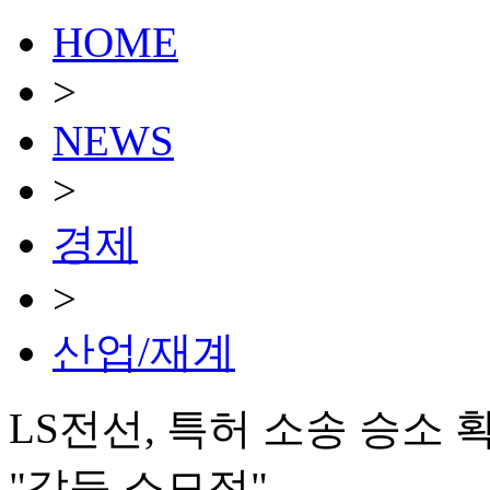
HOME
>
NEWS
>
경제
>
산업/재계
LS전선, 특허 소송 승소
"갈등 소모적"