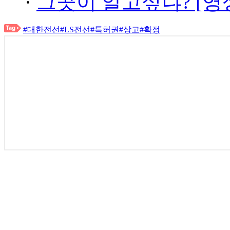
·
그곳이 알고싶냐? [영
#대한전선
#LS전선
#특허권
#상고
#확정